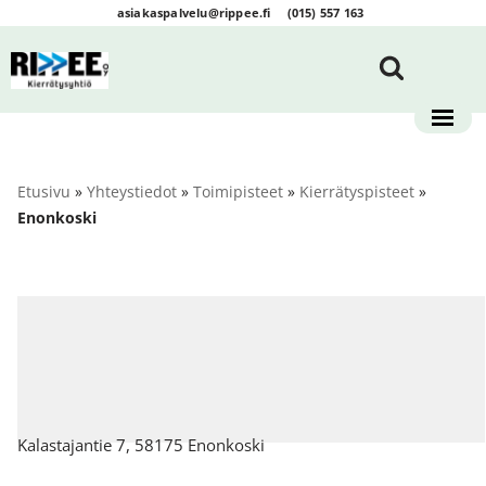
asiakaspalvelu@rippee.fi
(015) 557 163
Siirry
suoraan
sisältöön
Etusivu
»
Yhteystiedot
»
Toimipisteet
»
Kierrätyspisteet
»
Enonkoski
Kalastajantie 7, 58175 Enonkoski