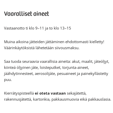
Vaaralliset aineet
Vastaanotto ti klo 9–11 ja to klo 13–15
Muina aikoina jätteiden jättäminen ehdottomasti kielletty!
Väärinkäytöksistä lähetetään siivousmaksu.
Saa tuoda seuraavia vaarallisia aineita: akut, maalit, jäteöljyt,
kiinteä öljyinen jäte, loisteputket, torjunta-aineet,
jäähdytinnesteet, aerosolijäte, pesuaineet ja painekyllästetty
puu.
Kierrätyspisteellä
ei oteta vastaan
sekajätettä,
rakennusjätettä, kartonkia, pakkausmuovia eikä pakkauslasia.