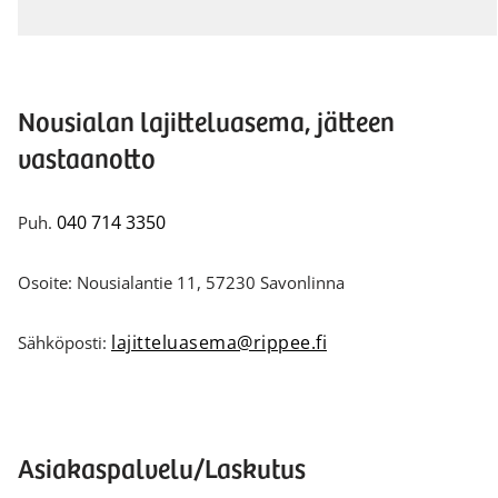
Nousialan lajitteluasema, jätteen
vastaanotto
040 714 3350
Puh.
Osoite: Nousialantie 11, 57230 Savonlinna
lajitteluasema@rippee.fi
Sähköposti:
Asiakaspalvelu/Laskutus