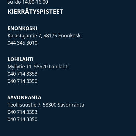
su klo 14.00-16.00
KIERRÄTYSPISTEET
ENONKOSKI
Kalastajantie 7, 58175 Enonkoski
044 345 3010
LOHILAHTI
Myllytie 11, 58620 Lohilahti
040 714 3353
040 714 3350
SAVONRANTA
Teollisuustie 7, 58300 Savonranta
040 714 3353
040 714 3350