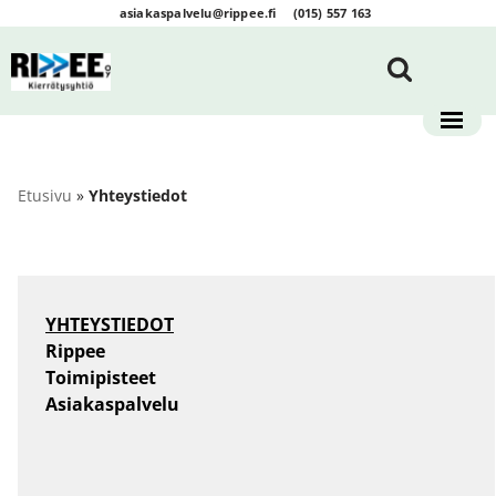
asiakaspalvelu@rippee.fi
(015) 557 163
Siirry
suoraan
sisältöön
Etusivu
»
Yhteystiedot
YHTEYSTIEDOT
Rippee
Toimipisteet
Asiakaspalvelu