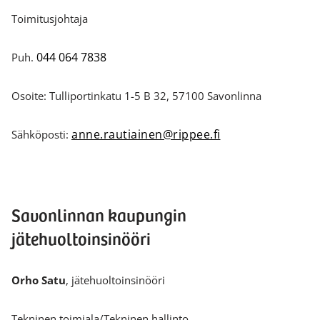
Toimitusjohtaja
044 064 7838
Puh.
Osoite: Tulliportinkatu 1-5 B 32, 57100 Savonlinna
anne.rautiainen@rippee.fi
Sähköposti:
Savonlinnan kaupungin
jätehuoltoinsinööri
Orho Satu
, jätehuoltoinsinööri
Tekninen toimiala/Tekninen hallinto