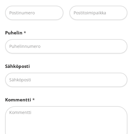
n
U
o
u
s
d
First
Last
o
e
i
Puhelin
*
n
t
o
t
s
e
o
e
Sähköposti
i
n
t
p
t
o
e
s
e
t
Kommentti
*
n
i
p
n
o
u
s
m
t
e