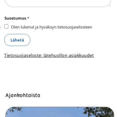
i
r
n
o
u
j
Suostumus
*
m
a
Olen lukenut ja hyväksyn tietosuojaselosteen
e
-
r
t
Lähetä
o
o
j
i
a
m
Tietosuojaseloste: Jätehuollon asiakkuudet
-
i
t
p
o
a
i
i
m
k
i
k
Ajankohtaista
p
a
a
*
i
k