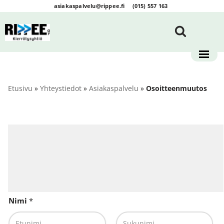
asiakaspalvelu@rippee.fi
(015) 557 163
Siirry
suoraan
sisältöön
Etusivu
»
Yhteystiedot
»
Asiakaspalvelu
»
Osoitteenmuutos
Nimi
*