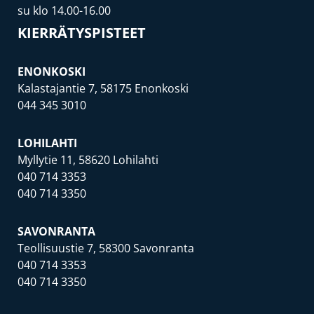
su klo 14.00-16.00
KIERRÄTYSPISTEET
ENONKOSKI
Kalastajantie 7, 58175 Enonkoski
044 345 3010
LOHILAHTI
Myllytie 11, 58620 Lohilahti
040 714 3353
040 714 3350
SAVONRANTA
Teollisuustie 7, 58300 Savonranta
040 714 3353
040 714 3350