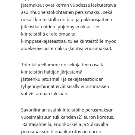
jätemaksut ovat kerran vuodessa laskutettava
asuinhuoneistokohtainen perusmaksu, sekä
mikäli kiinteistöllä on bio- ja pakkausjätteen
jäteastiat näiden tyhjennysmaksut. Jos
kiinteistöllä ei ole omaa tai
kimppasekajäteastiaa, tulee kiinteistölle myös
aluekeräyspistemaksu (kiinteä vuosimaksu).
Toimialueellamme on sekajätteen osalta
kiinteistön haltijan järjestämä
jätteenkuljetusmalli ja sekajäteastioiden
tyhjennyshinnat eivät sisälly viranomaisen
vahvistamaan taksaan.
Savonlinnan asuinkiinteistöille perusmaksun
vuosimaksuun tuli kahden (2) euron korotus.
Rantasalmella, Enonkoskella ja Sulkavalla
perusmaksun hinnankorotus on euron.