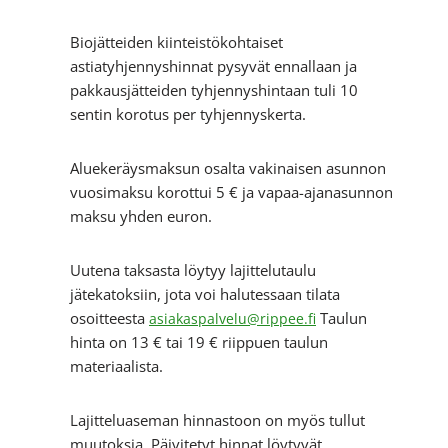
Biojätteiden kiinteistökohtaiset
astiatyhjennyshinnat pysyvät ennallaan ja
pakkausjätteiden tyhjennyshintaan tuli 10
sentin korotus per tyhjennyskerta.
Aluekeräysmaksun osalta vakinaisen asunnon
vuosimaksu korottui 5 € ja vapaa-ajanasunnon
maksu yhden euron.
Uutena taksasta löytyy lajittelutaulu
jätekatoksiin, jota voi halutessaan tilata
osoitteesta
asiakaspalvelu@rippee.fi
Taulun
hinta on 13 € tai 19 € riippuen taulun
materiaalista.
Lajitteluaseman hinnastoon on myös tullut
muutoksia. Päivitetyt hinnat löytyvät