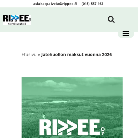
asiakaspalvelu@rippee.fi
(015) 557 163
Siirry
suoraan
sisältöön
Etusivu
»
Jätehuollon maksut vuonna 2026