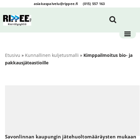
asiakaspalvelu@rippee.fi
(015) 557 163
Siirry
suoraan
sisältöön
Etusivu
»
Kunnallinen kuljetusmalli
»
Kimppailmoitus bio- ja
pakkausjäteastioille
Savonlinnan kaupungin jätehuoltomääräysten mukaan