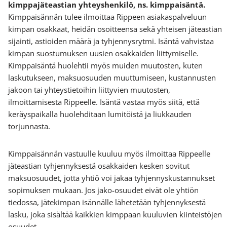
kimppajäteastian yhteyshenkilö, ns. kimppaisäntä.
Kimppaisännän tulee ilmoittaa Rippeen asiakaspalveluun
kimpan osakkaat, heidän osoitteensa sekä yhteisen jäteastian
sijainti, astioiden määrä ja tyhjennysrytmi. Isäntä vahvistaa
kimpan suostumuksen uusien osakkaiden liittymiselle.
Kimppaisäntä huolehtii myös muiden muutosten, kuten
laskutukseen, maksuosuuden muuttumiseen, kustannusten
jakoon tai yhteystietoihin liittyvien muutosten,
ilmoittamisesta Rippeelle. Isäntä vastaa myös siitä, että
keräyspaikalla huolehditaan lumitöistä ja liukkauden
torjunnasta.
Kimppaisännän vastuulle kuuluu myös ilmoittaa Rippeelle
jäteastian tyhjennyksestä osakkaiden kesken sovitut
maksuosuudet, jotta yhtiö voi jakaa tyhjennyskustannukset
sopimuksen mukaan. Jos jako-osuudet eivät ole yhtiön
tiedossa, jätekimpan isännälle lähetetään tyhjennyksestä
lasku, joka sisältää kaikkien kimppaan kuuluvien kiinteistöjen
osuudet.