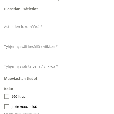
Bioastian lisätiedot
Astioiden lukumäärä
*
Tyhjennysväli kesällä / viikkoa
*
Tyhjennysväli talvella / viikkoa
*
Muoviastian tiedot
Koko
660 litraa
Jokin muu, mikä?
Ilmoita muoviastian koko.