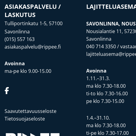
ASIAKASPALVELU /
LAJITTELUASEM
LASKUTUS
Tulliportinkatu 1-5, 57100
SAVONLINNA, NOUS
Nousialantie 11, 5723
Savonlinna
Savonlinna
(015) 557 163
040 714 3350
/ vastaa
asiakaspalvelu@rippee.fi
lajitteluasema@rippee
Avoinna
Avoinna
ma-pe klo 9.00-15.00
1.11.–31.3.
ma klo 7.30-18.00
ti-to klo 7.30-16.00
pe klo 7.30-15.00
Saavutettavuusseloste
1.4.–31.10.
Tietosuojaseloste
ma klo 7.30-18.00
ti-pe klo 7.30-17.00