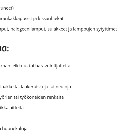
vuneet)
ankakkapussit ja kissanhiekat
mput, halogeenilamput, sulakkeet ja lamppujen sytyttimet
aa:
arhan leikkuu- tai haravointijätteitä
lääkkeitä, lääkeruiskuja tai neuloja
yörien tai työkoneiden renkaita
ikkalaitteita
en huonekaluja