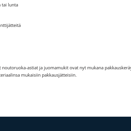
 tai lunta
ttijätteitä
t noutoruoka-astiat ja juomamukit ovat nyt mukana pakkauskerä
ateriaalinsa mukaisiin pakkausjätteisiin.