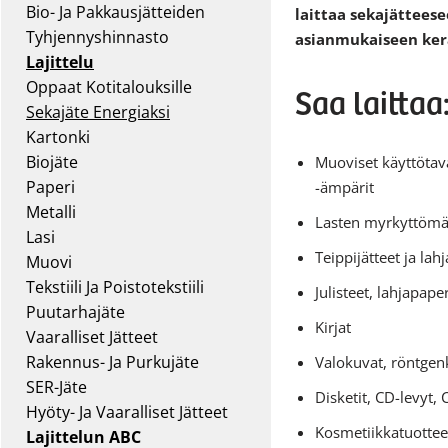
Bio- Ja Pakkausjätteiden
laittaa sekajättees
Tyhjennyshinnasto
asianmukaiseen ker
Lajittelu
Oppaat Kotitalouksille
Saa laittaa
Sekajäte Energiaksi
Kartonki
Biojäte
Muoviset käyttötavar
Paperi
-ämpärit
Metalli
Lasten myrkyttömät
Lasi
Teippijätteet ja lah
Muovi
Tekstiili Ja Poistotekstiili
Julisteet, lahjapape
Puutarhajäte
Kirjat
Vaaralliset Jätteet
Rakennus- Ja Purkujäte
Valokuvat, röntgenk
SER-Jäte
Disketit, CD-levyt, 
Hyöty- Ja Vaaralliset Jätteet
Kosmetiikkatuotteet,
Lajittelun ABC