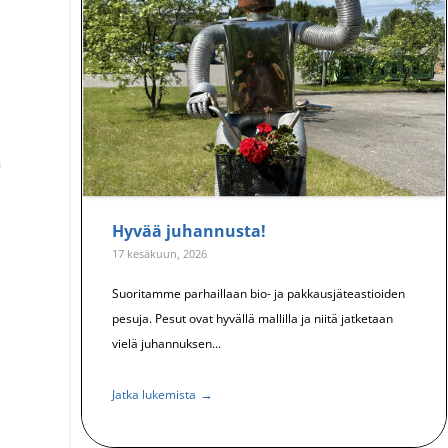
a
Hyvää juhannusta!
17 kesäkuun, 2026
Suoritamme parhaillaan bio- ja pakkausjäteastioiden
pesuja. Pesut ovat hyvällä mallilla ja niitä jatketaan
vielä juhannuksen...
→
Jatka lukemista