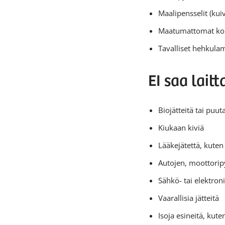
Maalipensselit (kui
Maatumattomat koir
Tavalliset hehkula
EI saa laitt
Biojätteitä tai puut
Kiukaan kiviä
Lääkejätettä, kuten 
Autojen, moottorip
Sähkö- tai elektroni
Vaarallisia jätteitä
Isoja esineitä, kut