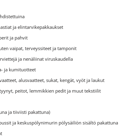
uhdistettuina
öastiat ja elintarvikepakkaukset
perit ja pahvit
uten vaipat, terveyssiteet ja tamponit
iettejä ja nenäliinat viruskaudella
- ja kumituotteet
aatteet, alusvaatteet, sukat, kengät, vyöt ja laukut
yynyt, peitot, lemmikkien pedit ja muut tekstiilit
a ja tiiviisti pakattuna)
ussit ja keskuspölynimurin pölysäiliön sisältö pakattuna
t