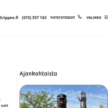
rippee.fi
(015) 557 163
YHTEYSTIEDOT
VALIKKO
Ajankohtaista
n
 voit