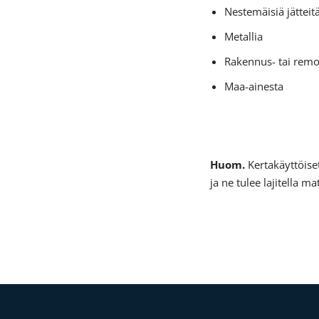
Nestemäisiä jätteitä
Metallia
Rakennus- tai remon
Maa-ainesta
Huom.
Kertakäyttöise
ja ne tulee lajitella m