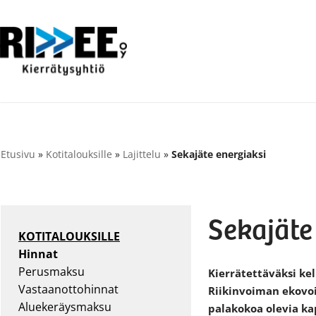
Siirry
suoraan
sisältöön
Etusivu
»
Kotitalouksille
»
Lajittelu
»
Sekajäte energiaksi
Sekajäte
KOTITALOUKSILLE
Hinnat
Perusmaksu
Kierrätettäväksi k
Vastaanottohinnat
Riikinvoiman ekovoi
Aluekeräysmaksu
palakokoa olevia ka