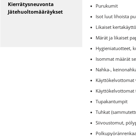
Kierrätysneuvonta
Purukumit
Jätehuoltomääräykset
Isot luut lihoista p
Likaiset kertakäytt
Märät ja likaiset pa
Hygieniatuotteet, k
Isommat määrät serv
Nahka-, keinonahka
Käyttökelvottomat v
Käyttökelvottomat t
Tupakantumpit
Tuhkat (sammutettun
Siivoustomut, pölyp
Polkupyöränrenkaa