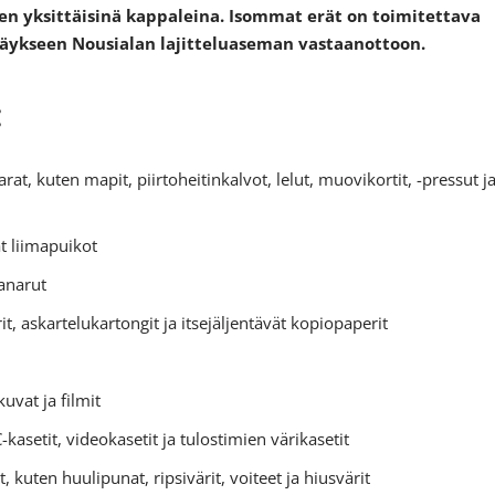
een yksittäisinä kappaleina. Isommat erät on toimitettava
äykseen Nousialan lajitteluaseman vastaanottoon.
:
at, kuten mapit, piirtoheitinkalvot, lelut, muovikortit, -pressut j
 liimapuikot
janarut
rit, askartelukartongit ja itsejäljentävät kopiopaperit
uvat ja filmit
C-kasetit, videokasetit ja tulostimien värikasetit
 kuten huulipunat, ripsivärit, voiteet ja hiusvärit