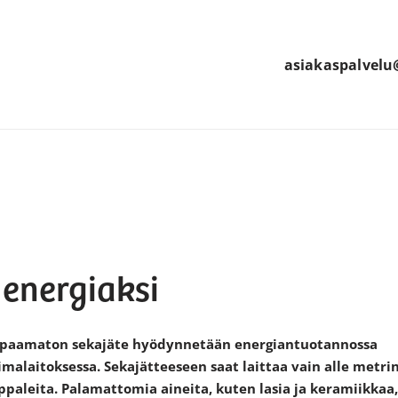
asiakaspalvelu@
 energiaksi
elpaamaton sekajäte hyödynnetään energiantuotannossa
malaitoksessa. Sekajätteeseen saat laittaa vain alle metri
ppaleita. Palamattomia aineita, kuten lasia ja keramiikkaa,