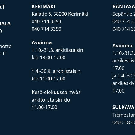
AT
KERIMÄKI
RANTASA
Kalatie 6, 58200 Kerimäki
Sepäntie 
040 714 3353
040 714 3
IALA
040 714 3350
040 714 3
0
Avoinna
Avoinna
notto
1.10.-31.3. arkitiistaisin
1.10.-31.3
.fi
klo 13.00-17.00
arkikeskiv
17.00
1.4.-30.9. arkitiistaisin
ja 1.4.-30.
klo 11.00-17.00
arkikeskiv
17.00.
Kesä-elokuussa myös
arkitorstaisin klo
11.00-17.00
SULKAVA
Tiemestar
0400 183 