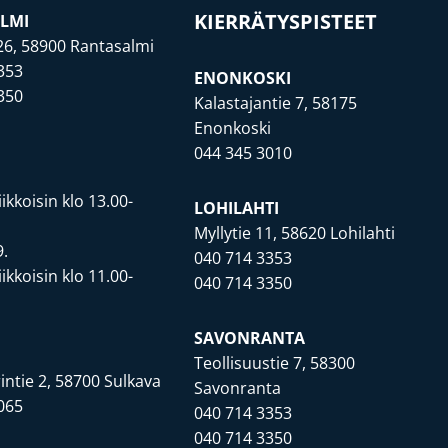
KIERRÄTYSPISTEET
LMI
26, 58900 Rantasalmi
353
ENONKOSKI
350
Kalastajantie 7, 58175
Enonkoski
044 345 3010
.
iikkoisin klo 13.00-
LOHILAHTI
Myllytie 11, 58620 Lohilahti
9.
040 714 3353
iikkoisin klo 11.00-
040 714 3350
SAVONRANTA
Teollisuustie 7, 58300
intie 2, 58700 Sulkava
Savonranta
065
040 714 3353
040 714 3350