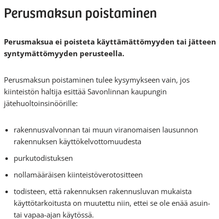
Perusmaksun poistaminen
Perusmaksua ei poisteta k
äyttämättömyyden tai jätteen
syntymättömyyden perusteella.
Perusmaksun poistaminen tulee kysymykseen vain, jos
kiinteistön haltija esittää Savonlinnan kaupungin
jätehuoltoinsinöörille:
rakennusvalvonnan tai muun viranomaisen lausunnon
rakennuksen käyttökelvottomuudesta
purkutodistuksen
nollamääräisen kiinteistöverotositteen
todisteen, että rakennuksen rakennusluvan mukaista
käyttötarkoitusta on muutettu niin, ettei se ole enää asuin-
tai vapaa-ajan käytössä.