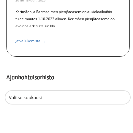
20 heinäkuun, 2023
Kerimäen ja Rantasalmen pienjäteasemien aukioloaikoihin
tulee muutos 1.10.2023 alkaen. Kerimäen pienjäteasema on
avoinna arkitiistaisin klo...
→
Jatka lukemista
Ajankohtaisarkisto