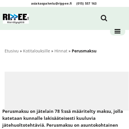
asiakaspalvelu@rippee.fi
(015) 557 163
Siirry
suoraan
sisältöön
Etusivu
»
Kotitalouksille
»
Hinnat
»
Perusmaksu
Perusmaksu on jätelain 78 §:ssä määritelty maksu, jolla
katetaan kunnalle lakisääteisesti kuuluvia
jätehuoltotehtäviä.
Perusmaksu on asuntokohtainen