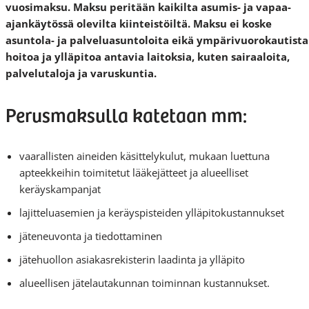
vuosimaksu. Maksu peritään kaikilta asumis- ja vapaa-
ajankäytössä olevilta kiinteistöiltä. Maksu ei koske
asuntola- ja palveluasuntoloita eikä ympärivuorokautista
hoitoa ja ylläpitoa antavia laitoksia, kuten sairaaloita,
palvelutaloja ja varuskuntia.
Perusmaksulla katetaan mm:
vaarallisten aineiden käsittelykulut, mukaan luettuna
apteekkeihin toimitetut lääkejätteet ja alueelliset
keräyskampanjat
lajitteluasemien ja keräyspisteiden ylläpitokustannukset
jäteneuvonta ja tiedottaminen
jätehuollon asiakasrekisterin laadinta ja ylläpito
alueellisen jätelautakunnan toiminnan kustannukset.