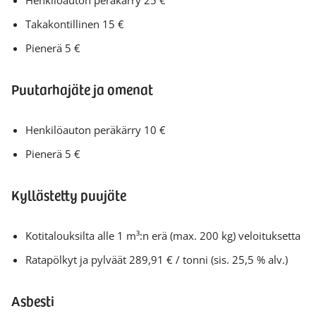
Henkilöauton peräkärry 25 €
Takakontillinen 15 €
Pienerä 5 €
Puutarhajäte ja omenat
Henkilöauton peräkärry 10 €
Pienerä 5 €
Kyllästetty puujäte
Kotitalouksilta alle 1 m³:n erä (max. 200 kg) veloituksetta
Ratapölkyt ja pylväät 289,91 € / tonni (sis. 25,5 % alv.)
Asbesti