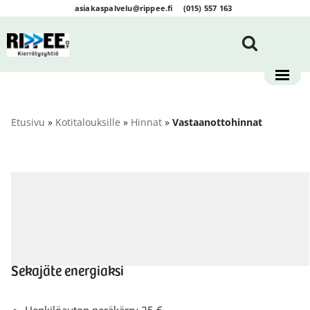
asiakaspalvelu@rippee.fi
(015) 557 163
Siirry
suoraan
sisältöön
Etusivu
»
Kotitalouksille
»
Hinnat
»
Vastaanottohinnat
Sekajäte energiaksi