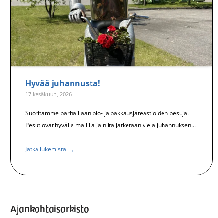
Hyvää juhannusta!
17 kesäkuun, 2026
Suoritamme parhaillaan bio- ja pakkausjäteastioiden pesuja.
Pesut ovat hyvällä mallilla ja niitä jatketaan vielä juhannuksen...
→
Jatka lukemista
Ajankohtaisarkisto