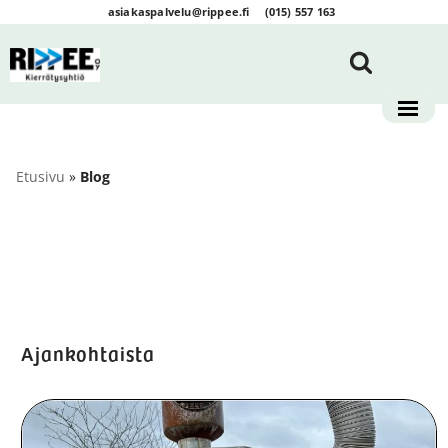
asiakaspalvelu@rippee.fi
(015) 557 163
Siirry
suoraan
sisältöön
Etusivu
»
Blog
Ajankohtaista