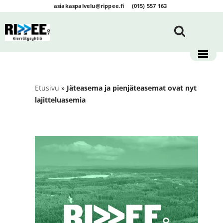
asiakaspalvelu@rippee.fi
(015) 557 163
Siirry
suoraan
sisältöön
Etusivu
»
Jäteasema ja pienjäteasemat ovat nyt
lajitteluasemia